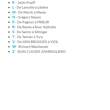
K
- Jacky Kopff
L
- De Lamotte à Libière
M
- De Marsh à Messe
N
- Grégory Nexon
P
- De Pagnon à PRIEUR
R
- De Reyne à Ruer Nathalie
S
- De Sainty à Sittinger
T
- De Tamian à Tury
V
- De VAN BRUGGEN à VIOL
W
- Richard Wasilewski
Z
- JEAN CLAUDE ZAMBAGLIERO