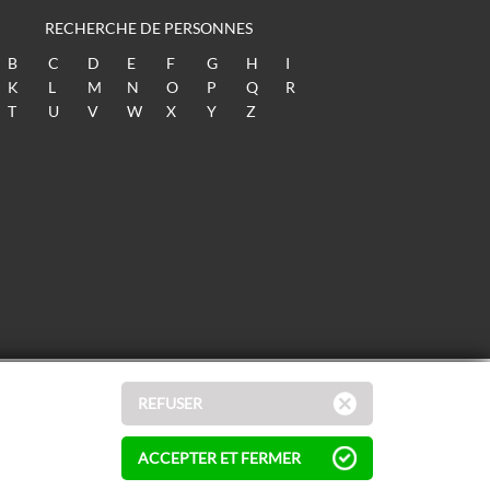
RECHERCHE DE PERSONNES
B
C
D
E
F
G
H
I
K
L
M
N
O
P
Q
R
T
U
V
W
X
Y
Z
REFUSER
ACCEPTER ET FERMER