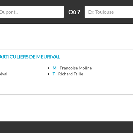
Où ?
RTICULIERS DE MEURIVAL
M
- Francoise Moline
iéval
T
- Richard Taille