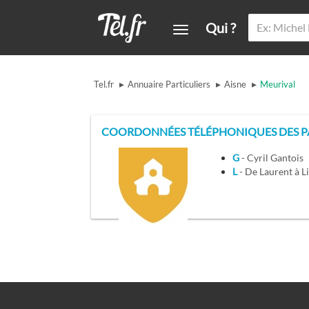
Qui ?
▸
▸
▸
Tel.fr
Annuaire Particuliers
Aisne
Meurival
COORDONNÉES TÉLÉPHONIQUES DES PA
G
- Cyril Gantois
L
- De Laurent à L