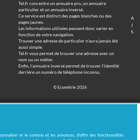
Tel.fr concentre un annuaire pro, un annuaire
particulier et un annuaire inversé.
Ce service est distinct des pages blanches ou des
A
pages jaunes.
J
Les informations utilisées peuvent donc varier en
S
fonction de votre navigation.
Trouver une adresse de particulier n'aura jamais été
aussi simple.
Tel.fr vous permet de trouver une adresse avec un
nom ou un métier.
Enfin, l'annuaire inversé permet de trouver l'identité
derrière un numéro de téléphone inconnu.
© Ecométrie 2026
nnaliser et le contenu et les annonces, d'offrir des fonctionnalités