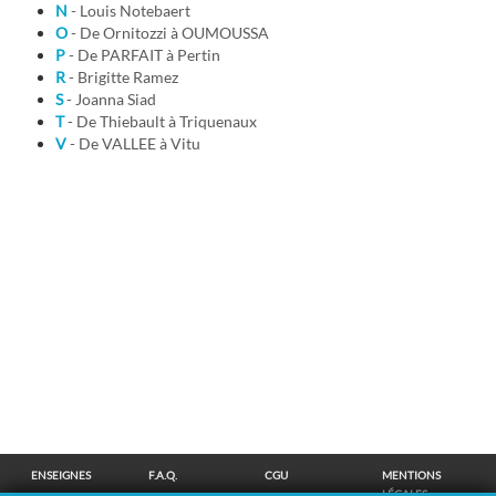
N
- Louis Notebaert
O
- De Ornitozzi à OUMOUSSA
P
- De PARFAIT à Pertin
R
- Brigitte Ramez
S
- Joanna Siad
T
- De Thiebault à Triquenaux
V
- De VALLEE à Vitu
ENSEIGNES
F.A.Q.
CGU
MENTIONS
LÉGALES