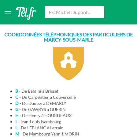
COORDONNÉES TÉLÉPHONIQUES DES PARTICULIERS DE
MARCY-SOUS-MARLE
B
- De Baldini à Brisset
C
- De Carpentier à Couvercelle
D
- De Daussy à DEMARLY
G
- De GAWRYS à GUERIN
H
- De Henry à HOURDEAUX
I
- Jean-Louis Isambourg
L
- De LEBLANC à Letrain
M
- De Mambourg Yann à MORIN