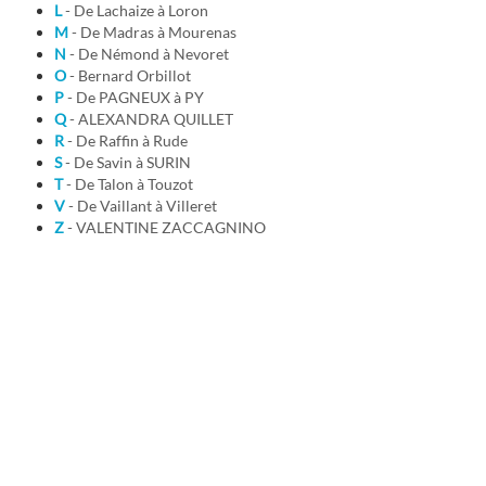
L
- De Lachaize à Loron
M
- De Madras à Mourenas
N
- De Némond à Nevoret
O
- Bernard Orbillot
P
- De PAGNEUX à PY
Q
- ALEXANDRA QUILLET
R
- De Raffin à Rude
S
- De Savin à SURIN
T
- De Talon à Touzot
V
- De Vaillant à Villeret
Z
- VALENTINE ZACCAGNINO