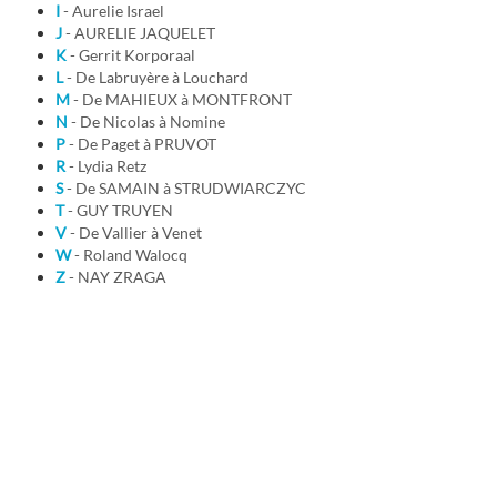
I
- Aurelie Israel
J
- AURELIE JAQUELET
K
- Gerrit Korporaal
L
- De Labruyère à Louchard
M
- De MAHIEUX à MONTFRONT
N
- De Nicolas à Nomine
P
- De Paget à PRUVOT
R
- Lydia Retz
S
- De SAMAIN à STRUDWIARCZYC
T
- GUY TRUYEN
V
- De Vallier à Venet
W
- Roland Walocq
Z
- NAY ZRAGA