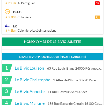
à 980m
A. Perdiguier
TISSEO
à 3.7km
Colomiers
TER
à 4.1km
Colomiers-Lycéeinternational
HOMONYMES DE LE BIVIC JULIETTE
LES "
LE BIVIC
" PROCHES DU
31 (HAUTE-GARONNE)
1
Le Bivic Louison
63 Rue Louis Blanc 24000 Périgueux
2
Le Bivic Christophe
2 Allée de l'Usine 33290 Parempuyre
3
Le Bivic Annette
11 Rue Pasteur 33740 Arès
4
Le Bivic Martine
136 Rue Basse de Crouin 16100 Cognac