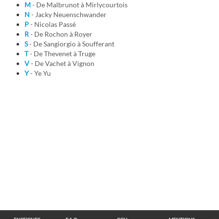
M
- De Malbrunot à Mirlycourtois
N
- Jacky Neuenschwander
P
- Nicolas Passé
R
- De Rochon à Royer
S
- De Sangiorgio à Soufferant
T
- De Thevenet à Truge
V
- De Vachet à Vignon
Y
- Ye Yu