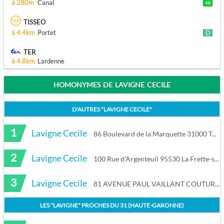
à 280m
Canal
TISSEO
à 4.4km
Portet
TER
à 4.8km
Lardenne
HOMONYMES DE LAVIGNE CECILE
D'AUTRES "
LAVIGNE CECILE
"
1
Lavigne Cecile
86 Boulevard de la Marquette 31000 Toulouse
2
Lavigne Cecile
100 Rue d'Argenteuil 95530 La Frette-sur-Seine
3
Lavigne Cecile
81 AVENUE PAUL VAILLANT COUTURIER 94800 VILLEJUIF
LES "
LAVIGNE
" PROCHES DU
31 (HAUTE-GARONNE)