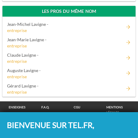
LES PROS DU MÊME NOM
Jean-Michel Lavigne -
entreprise
Jean-Marie Lavigne -
entreprise
Claude Lavigne -
entreprise
Auguste Lavigne -
entreprise
Gérard Lavigne -
entreprise
ENSEIGNES
F.A.Q.
CGU
MENTIONS
LÉGALES
POLITIQUE DE
POLITIQUE DE
MODIFIER MES
SUPPRESSION
BIENVENUE SUR TEL.FR,
CONFIDENTIALITÉ
COOKIES
CHOIX
COORDONNÉES
COOKIES
/
REMBOURSEMENT