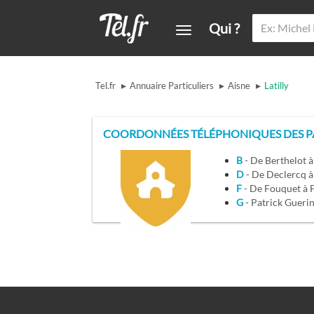
Qui ?
▸
▸
▸
Tel.fr
Annuaire Particuliers
Aisne
Latilly
COORDONNÉES TÉLÉPHONIQUES DES PAR
B
- De Berthelot 
D
- De Declercq 
F
- De Fouquet à
G
- Patrick Gueri