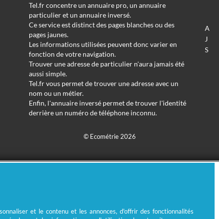
Tel.fr concentre un annuaire pro, un annuaire
particulier et un annuaire inversé.
Ce service est distinct des pages blanches ou des
A
pages jaunes.
J
Les informations utilisées peuvent donc varier en
S
fonction de votre navigation.
Trouver une adresse de particulier n'aura jamais été
aussi simple.
Tel.fr vous permet de trouver une adresse avec un
nom ou un métier.
Enfin, l'annuaire inversé permet de trouver l'identité
derrière un numéro de téléphone inconnu.
© Ecométrie 2026
nnaliser et le contenu et les annonces, d'offrir des fonctionnalités