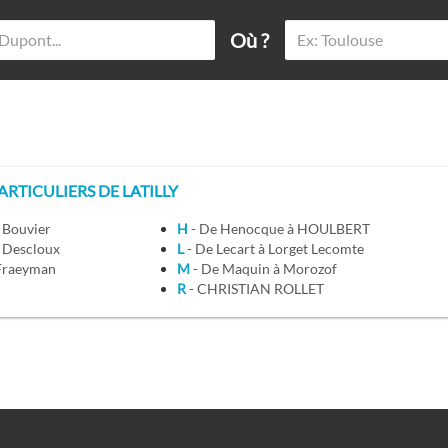
Où ?
TICULIERS DE LATILLY
à Bouvier
H
- De Henocque à HOULBERT
à Descloux
L
- De Lecart à Lorget Lecomte
 Fraeyman
M
- De Maquin à Morozof
n
R
- CHRISTIAN ROLLET