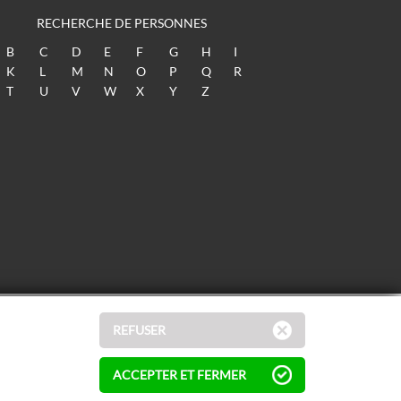
RECHERCHE DE PERSONNES
B
C
D
E
F
G
H
I
K
L
M
N
O
P
Q
R
T
U
V
W
X
Y
Z
REFUSER
ACCEPTER ET FERMER