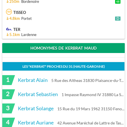
à 250m
Bordenoire
TISSEO
à 4.8km
Portet
TER
à 5.1km
Lardenne
HOMONYMES DE KERBRAT MAUD
LES "
KERBRAT
" PROCHES DU
31 (HAUTE-GARONNE)
1
Kerbrat Alain
5 Rue des Altheas 31830 Plaisance-du-Touch
2
Kerbrat Sebastien
1 Impasse Raymond IV 31880 La Salvetat-Saint-Gilles
3
Kerbrat Solange
15 Rue du 19 Mars 1962 31150 Fenouillet
4
Kerbrat Auriane
42 Avenue Maréchal de Lattre de Tassigny 81000 Albi