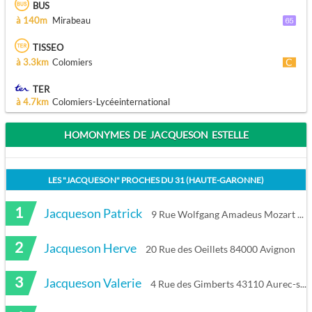
BUS
à 140m
Mirabeau
TISSEO
à 3.3km
Colomiers
TER
à 4.7km
Colomiers-Lycéeinternational
HOMONYMES DE JACQUESON ESTELLE
LES "
JACQUESON
" PROCHES DU
31 (HAUTE-GARONNE)
1
Jacqueson Patrick
9 Rue Wolfgang Amadeus Mozart 32600 L'Isle-Jourdain
2
Jacqueson Herve
20 Rue des Oeillets 84000 Avignon
3
Jacqueson Valerie
4 Rue des Gimberts 43110 Aurec-sur-Loire