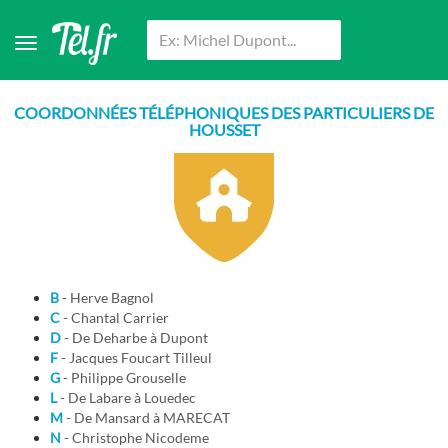
COORDONNÉES TÉLÉPHONIQUES DES PARTICULIERS DE
HOUSSET
B
- Herve Bagnol
C
- Chantal Carrier
D
- De Deharbe à Dupont
F
- Jacques Foucart Tilleul
G
- Philippe Grouselle
L
- De Labare à Louedec
M
- De Mansard à MARECAT
N
- Christophe Nicodeme