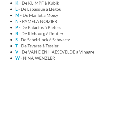
K
- De KLIMPF à Kubik
L
- De Labasque à Llégou
M
- De Maillet à Moisy
N
- PAMELA NOIZIER
P
- De Palacios à Pieters
R
- De Ricbourg à Routier
S
- De Scheirlinck à Schwartz
T
- De Tavares à Tessier
V
- De VAN DEN HAESEVELDE à Vinagre
W
- NINA WENZLER