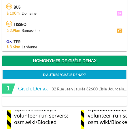
BUS
à 100m
Domaine
TISSEO
à 2.9km
Ramassiers
TER
à 3.6km
Lardenne
HOMONYMES DE GISÈLE DENAX
D'AUTRES "
GISÈLE DENAX
"
1
Gisele Denax
32 Rue Jean Jaurès 32600 L'Isle-Jourdain