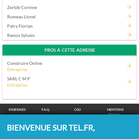
Zerbib Corinne
Rumeau Lionel
Patry Florian
Ramos Sylvain
PROS À CETTE ADRESSE
Construire Online
Entreprise
SARL C M P
Entreprise
ENSEIGNES
F.A.Q.
CGU
MENTIONS
LÉGALES
POLITIQUE DE
POLITIQUE DE
MODIFIER MES
SUPPRESSION
BIENVENUE SUR TEL.FR,
CONFIDENTIALITÉ
COOKIES
CHOIX
COORDONNÉES
COOKIES
/
REMBOURSEMENT