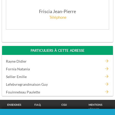
Friscia Jean-Pierre
Téléphone
APPELEZ
PARTICULIERS À CETTE ADRESSE
Rayne Didier
Fornia Natania
Sellier Emilie
Lefebvregrandmaison Guy
Fouinneteau Paulette
ENSEIGNES
F.A.Q.
CGU
MENTIONS
LÉGALES
POLITIQUE DE
POLITIQUE DE
MODIFIER MES
SUPPRESSION