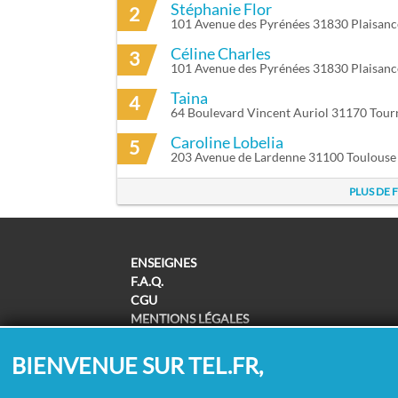
Stéphanie Flor
2
101 Avenue des Pyrénées 31830 Plaisan
Céline Charles
3
101 Avenue des Pyrénées 31830 Plaisan
Taina
4
64 Boulevard Vincent Auriol 31170 Tourn
Caroline Lobelia
5
203 Avenue de Lardenne 31100 Toulouse
PLUS DE 
ENSEIGNES
F.A.Q.
CGU
MENTIONS LÉGALES
POLITIQUE DE CONFIDENTIALITÉ
POLITIQUE DE COOKIES
BIENVENUE SUR TEL.FR,
MODIFIER MES CHOIX COOKIES
SUPPRESSION COORDONNÉES /