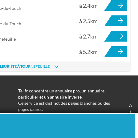
à 2.4km
ce-du-Touch
à 2.5km
ce-du-Touch
à 2.7km
efeuille
à 5.2km
FLEURISTE À TOURNEFEUILLE
Tel.fr concentre un annuaire pro, un annuaire
particulier et un annuaire inversé.
Ce service est distinct des pages blanches ou des
A
pages jaunes.
J
Les informations utilisées peuvent donc varier en
S
fonction de votre navigation.
Trouver une adresse de particulier n'aura jamais été
aussi simple.