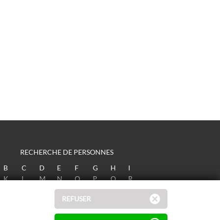
RECHERCHE DE PERSONNES
B
C
D
E
F
G
H
I
K
L
M
N
O
P
Q
R
T
U
V
W
X
Y
Z
REFUSER