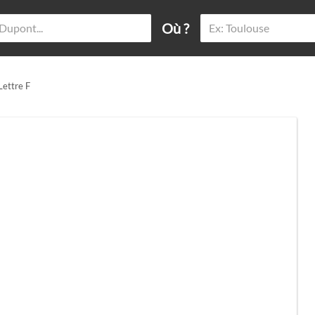
Où ?
Lettre F