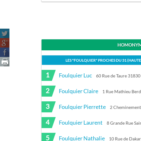
HOMONYME
LES "
FOULQUIER
" PROCHES DU
31 (HAUT
1
Foulquier Luc
60 Rue de Taure 31830
2
Foulquier Claire
1 Rue Mathieu Berd
3
Foulquier Pierrette
2 Cheminement 
4
Foulquier Laurent
8 Grande Rue Sai
5
Foulquier Nathalie
10 Rue de Dakar