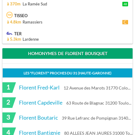
à 370m
La Ramée Sud
TISSEO
à 4.8km
Ramassiers
TER
à 5.3km
Lardenne
HOMONYMES DE FLORENT BOUSQUET
LES "
FLORENT
" PROCHES DU
31 (HAUTE-GARONNE)
1
Florent Fred-Karl
12 Avenue des Marots 31770 Colomiers
2
Florent Capdeville
63 Route de Blagnac 31200 Toulouse
3
Florent Boutaric
39 Rue Lefranc de Pompignan 31400 Toulouse
4
Florent Bantignie
80 ALLEES JEAN JAURES 31000 Toulouse