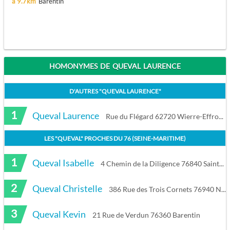
à 9.7km
Barentin
HOMONYMES DE QUEVAL LAURENCE
D'AUTRES "
QUEVAL LAURENCE
"
1
Queval Laurence
Rue du Flégard 62720 Wierre-Effroy
LES "
QUEVAL
" PROCHES DU
76 (SEINE-MARITIME)
1
Queval Isabelle
4 Chemin de la Diligence 76840 Saint-Martin-de-Boscherville
2
Queval Christelle
386 Rue des Trois Cornets 76940 Notre-Dame-de-Bliquetuit
3
Queval Kevin
21 Rue de Verdun 76360 Barentin