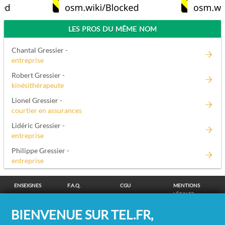
LES PROS DU MÊME NOM
Chantal Gressier -
entreprise
Robert Gressier -
kinésithérapeute
Lionel Gressier -
courtier en assurances
Lidéric Gressier -
entreprise
Philippe Gressier -
entreprise
ENSEIGNES
F.A.Q.
CGU
MENTIONS
LÉGALES
POLITIQUE DE
POLITIQUE DE
MODIFIER MES
SUPPRESSION
BIENVENUE SUR TEL.FR,
CONFIDENTIALITÉ
COOKIES
CHOIX
COORDONNÉES
COOKIES
/