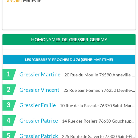
à 9.7km
Motteville
HOMONYMES DE GRESSIER GEREMY
LES "
GRESSIER
" PROCHES DU
76 (SEINE-MARITIME)
1
Gressier Martine
20 Rue du Moulin 76590 Anneville-sur-Scie
2
Gressier Vincent
22 Rue Saint-Siméon 76250 Déville-lès-Rouen
3
Gressier Emilie
10 Rue de la Bascule 76370 Saint-Martin-en-Campagne
4
Gressier Patrice
14 Rue des Rosiers 76630 Gouchaupre
5
Gressier Patrick
225 Route de Salverte 27800 Saint-Éloi-de-Fourques