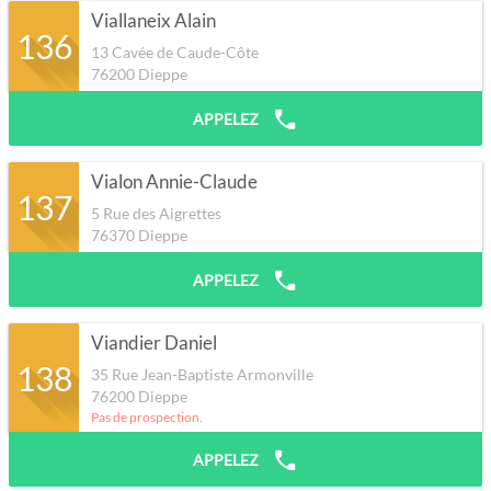
Viallaneix Alain
136
13 Cavée de Caude-Côte
76200
Dieppe
APPELEZ
Vialon Annie-Claude
137
5 Rue des Aigrettes
76370
Dieppe
APPELEZ
Viandier Daniel
138
35 Rue Jean-Baptiste Armonville
76200
Dieppe
Pas de prospection.
APPELEZ