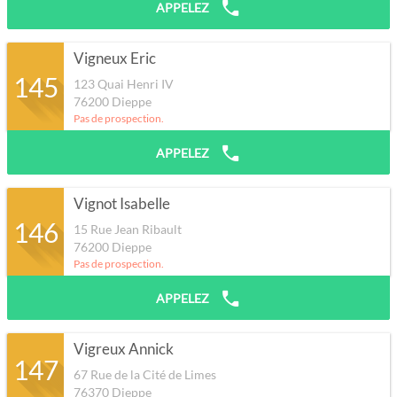
APPELEZ
Vigneux Eric
145
123 Quai Henri IV
76200
Dieppe
Pas de prospection.
APPELEZ
Vignot Isabelle
146
15 Rue Jean Ribault
76200
Dieppe
Pas de prospection.
APPELEZ
Vigreux Annick
147
67 Rue de la Cité de Limes
76370
Dieppe