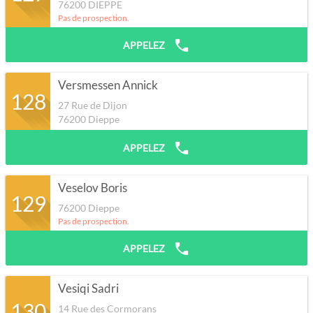
76200
DIEPPE
Pas de prospection.
APPELEZ
Versmessen Annick
128
27 Rue de Dijon
76200
Dieppe
APPELEZ
Veselov Boris
129
76200
Dieppe
Pas de prospection.
APPELEZ
Vesiqi Sadri
130
14 Rue des Cormorans