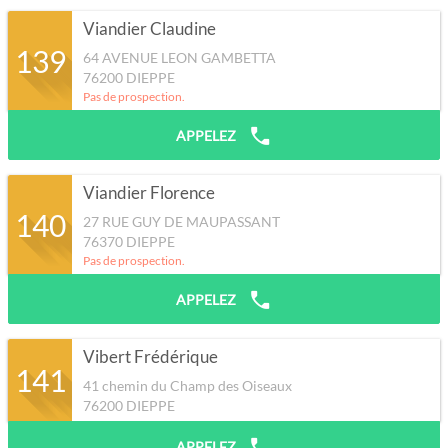
Viandier Claudine
139
64 AVENUE LEON GAMBETTA
76200
DIEPPE
Pas de prospection.
APPELEZ
Viandier Florence
140
27 RUE GUY DE MAUPASSANT
76370
DIEPPE
Pas de prospection.
APPELEZ
Vibert Frédérique
141
41 chemin du Champ des Oiseaux
76200
DIEPPE
APPELEZ