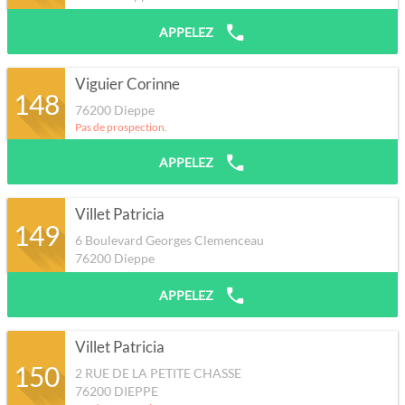
APPELEZ
Viguier Corinne
148
76200
Dieppe
Pas de prospection.
APPELEZ
Villet Patricia
149
6 Boulevard Georges Clemenceau
76200
Dieppe
APPELEZ
Villet Patricia
150
2 RUE DE LA PETITE CHASSE
76200
DIEPPE