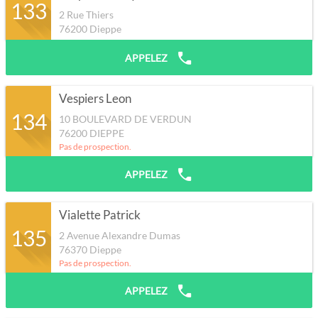
133
2 Rue Thiers
76200
Dieppe
APPELEZ
Vespiers Leon
134
10 BOULEVARD DE VERDUN
76200
DIEPPE
Pas de prospection.
APPELEZ
Vialette Patrick
135
2 Avenue Alexandre Dumas
76370
Dieppe
Pas de prospection.
APPELEZ