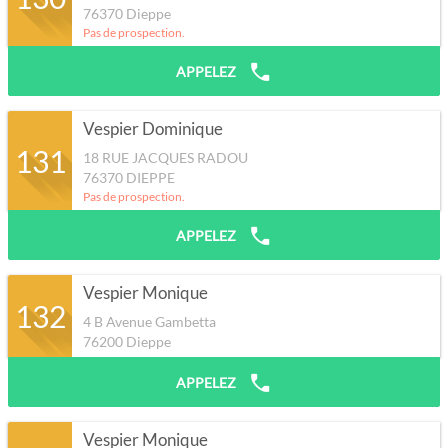
76370
Dieppe
Pas de prospection.
APPELEZ
Vespier Dominique
131
18 RUE JACQUES RADOU
76370
DIEPPE
Pas de prospection.
APPELEZ
Vespier Monique
132
4 B Avenue Gambetta
76200
Dieppe
APPELEZ
Vespier Monique