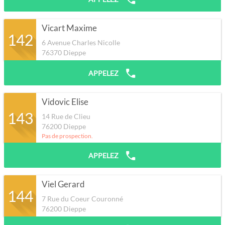
Vicart Maxime
142
6 Avenue Charles Nicolle
76370
Dieppe
APPELEZ
Vidovic Elise
143
14 Rue de Clieu
76200
Dieppe
Pas de prospection.
APPELEZ
Viel Gerard
144
7 Rue du Coeur Couronné
76200
Dieppe