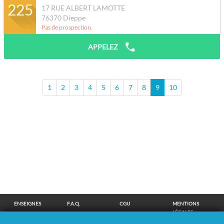
225
17 RUE ALBERT LAMOTTE
76370
Dieppe
Pas de prospection.
APPELEZ
1
2
3
4
5
6
7
8
9
10
ENSEIGNES
F.A.Q.
CGU
MENTIONS
LÉGALES
POLITIQUE DE
POLITIQUE DE
MODIFIER MES
SUPPRESSION