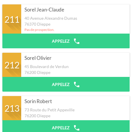
Sorel Jean-Claude
211
40 Avenue Alexandre Dumas
76370
Dieppe
Pas de prospection.
APPELEZ
Sorel Olivier
212
45 Boulevard de Verdun
76200
Dieppe
APPELEZ
Sorin Robert
213
73 Route du Petit Appeville
76200
Dieppe
APPELEZ