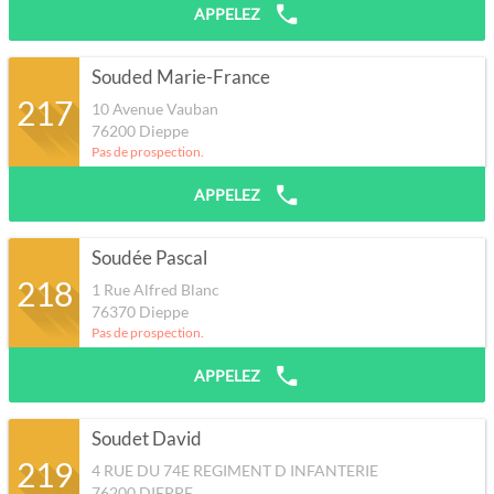
APPELEZ
Souded Marie-France
217
10 Avenue Vauban
76200
Dieppe
Pas de prospection.
APPELEZ
Soudée Pascal
218
1 Rue Alfred Blanc
76370
Dieppe
Pas de prospection.
APPELEZ
Soudet David
219
4 RUE DU 74E REGIMENT D INFANTERIE
76200
DIEPPE