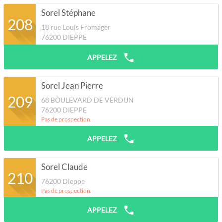
Sorel Stéphane
208
18 rue Louis Fromager
76200
DIEPPE
APPELEZ
Sorel Jean Pierre
209
68 BOULEVARD DE VERDUN
76200
DIEPPE
Pas de prospection.
APPELEZ
Sorel Claude
210
76200
Dieppe
Pas de prospection.
APPELEZ