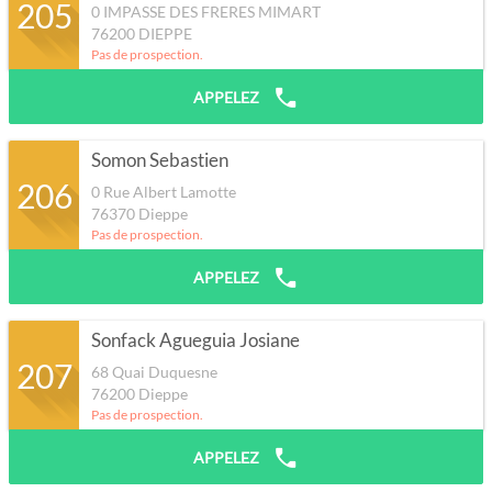
205
0 IMPASSE DES FRERES MIMART
76200
DIEPPE
Pas de prospection.
APPELEZ
Somon Sebastien
206
0 Rue Albert Lamotte
76370
Dieppe
Pas de prospection.
APPELEZ
Sonfack Agueguia Josiane
207
68 Quai Duquesne
76200
Dieppe
Pas de prospection.
APPELEZ