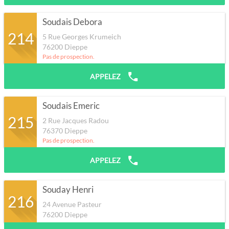
Soudais Debora
214
5 Rue Georges Krumeich
76200
Dieppe
Pas de prospection.
APPELEZ
Soudais Emeric
215
2 Rue Jacques Radou
76370
Dieppe
Pas de prospection.
APPELEZ
Souday Henri
216
24 Avenue Pasteur
76200
Dieppe