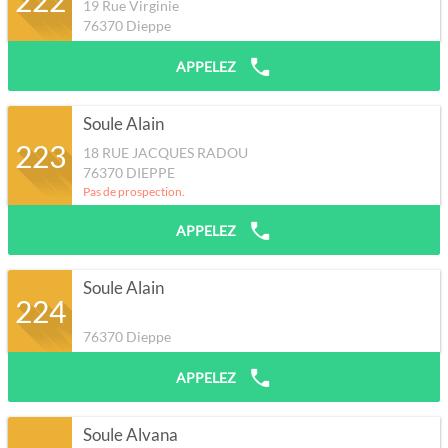
222
19 Rue Virginie
76370
Dieppe
APPELEZ
Soule Alain
223
18 RUE JACQUES RADOU
76370
DIEPPE
Pas de prospection.
APPELEZ
Soule Alain
224
76370
Dieppe
APPELEZ
Soule Alvana