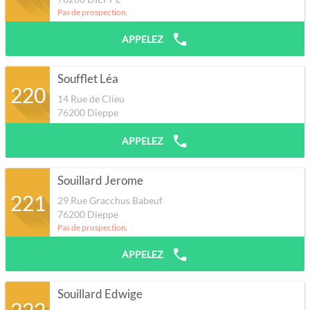
Pas de prospection.
APPELEZ
Soufflet Léa
220
14 Rue de Clieu
76200
Dieppe
APPELEZ
Souillard Jerome
221
29 Rue Gracchus Babeuf
76200
Dieppe
Pas de prospection.
APPELEZ
Souillard Edwige