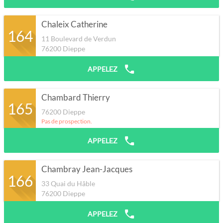
Chaleix Catherine
164
11 Boulevard de Verdun
76200
Dieppe
APPELEZ
Chambard Thierry
165
76200
Dieppe
Pas de prospection.
APPELEZ
Chambray Jean-Jacques
166
33 Quai du Hâble
76200
Dieppe
APPELEZ