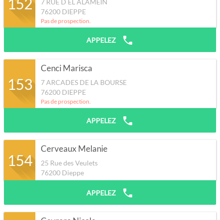
152
7 RUE D EL ALAMEIN
76200
DIEPPE
Pas de prospection.
APPELEZ
Cenci Marisca
153
7 ARCADES DE LA BOURSE
76200
DIEPPE
Pas de prospection.
APPELEZ
Cerveaux Melanie
154
25 Rue des Veulets
76200
Dieppe
APPELEZ