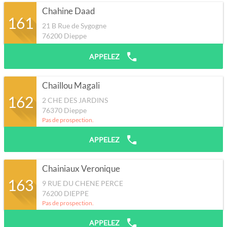
Chahine Daad
161
21 B Rue de Sygogne
76200
Dieppe
APPELEZ
Chaillou Magali
162
2 CHE DES JARDINS
76370
Dieppe
Pas de prospection.
APPELEZ
Chainiaux Veronique
163
9 RUE DU CHENE PERCE
76200
DIEPPE
Pas de prospection.
APPELEZ