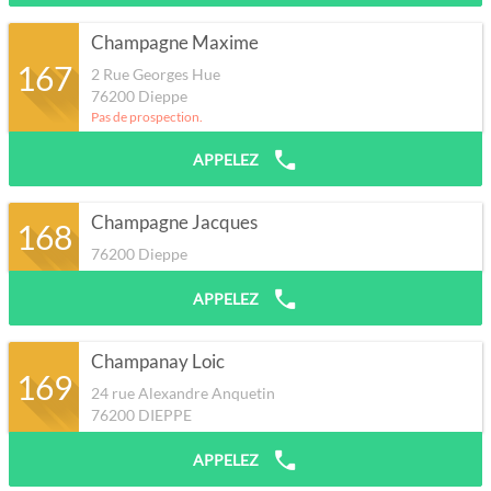
Champagne Maxime
167
2 Rue Georges Hue
76200
Dieppe
Pas de prospection.
APPELEZ
Champagne Jacques
168
76200
Dieppe
APPELEZ
Champanay Loic
169
24 rue Alexandre Anquetin
76200
DIEPPE
APPELEZ