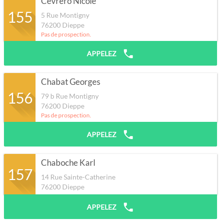
Cevrero Nicole
155
5 Rue Montigny
76200
Dieppe
Pas de prospection.
APPELEZ
Chabat Georges
156
79 b Rue Montigny
76200
Dieppe
Pas de prospection.
APPELEZ
Chaboche Karl
157
14 Rue Sainte-Catherine
76200
Dieppe
APPELEZ