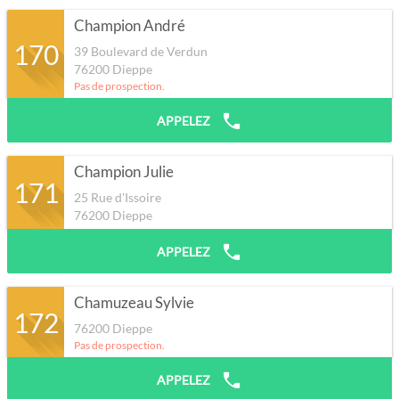
Champion André
170
39 Boulevard de Verdun
76200
Dieppe
Pas de prospection.
APPELEZ
Champion Julie
171
25 Rue d'Issoire
76200
Dieppe
APPELEZ
Chamuzeau Sylvie
172
76200
Dieppe
Pas de prospection.
APPELEZ