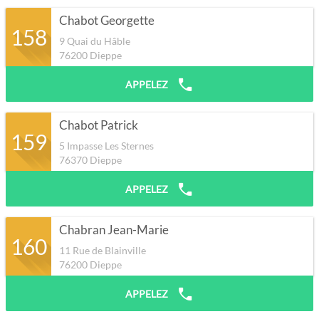
Chabot Georgette
158
9 Quai du Hâble
76200
Dieppe
APPELEZ
Chabot Patrick
159
5 Impasse Les Sternes
76370
Dieppe
APPELEZ
Chabran Jean-Marie
160
11 Rue de Blainville
76200
Dieppe
APPELEZ