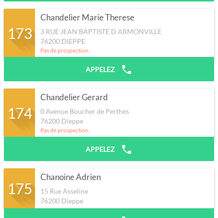
Chandelier Marie Therese
173
3 RUE JEAN BAPTISTE D ARMONVILLE
76200
DIEPPE
Pas de prospection.
APPELEZ
Chandelier Gerard
174
0 Avenue Boucher de Perthes
76200
Dieppe
Pas de prospection.
APPELEZ
Chanoine Adrien
175
15 Rue Asseline
76200
Dieppe