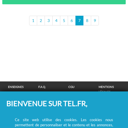
1
2
3
4
5
6
7
8
9
ENSEIGNES
F.A.Q.
CGU
MENTIONS
LÉGALES
POLITIQUE DE
POLITIQUE DE
MODIFIER MES
SUPPRESSION
BIENVENUE SUR TEL.FR,
CONFIDENTIALITÉ
COOKIES
CHOIX
COORDONNÉES
COOKIES
/
REMBOURSEMENT
Ce site web utilise des cookies. Les cookies nous
RECHERCHE DE PERSONNES
permettent de personnaliser et le contenu et les annonces,