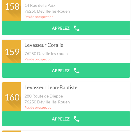
158
14 Rue de la Paix
76250
Déville-lès-Rouen
Pas de prospection.
APPELEZ
Levasseur Coralie
159
76250
Deville les rouen
Pas de prospection.
APPELEZ
Levasseur Jean-Baptiste
160
280 Route de Dieppe
76250
Déville-lès-Rouen
Pas de prospection.
APPELEZ