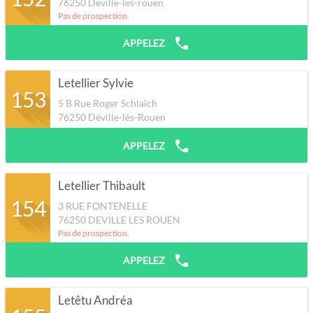
76250
Deville-les-rouen
Pas de prospection.
APPELEZ
Letellier Sylvie
153
5 B Rue Roger Schlaich
76250
Déville-lès-Rouen
APPELEZ
Letellier Thibault
154
3 RUE FONTENELLE
76250
DEVILLE LES ROUEN
Pas de prospection.
APPELEZ
Letêtu Andréa