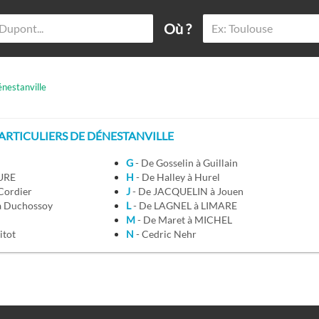
Où ?
nestanville
RTICULIERS DE DÉNESTANVILLE
G
- De Gosselin à Guillain
BURE
H
- De Halley à Hurel
 Cordier
J
- De JACQUELIN à Jouen
 à Duchossoy
L
- De LAGNEL à LIMARE
M
- De Maret à MICHEL
itot
N
- Cedric Nehr