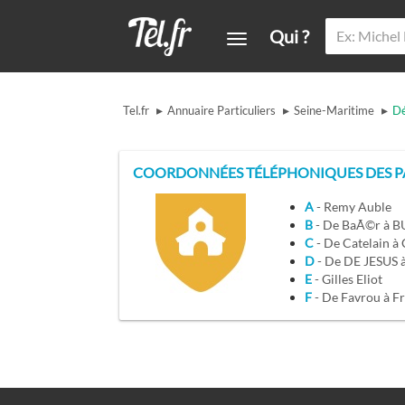
Qui ?
▸
▸
▸
Tel.fr
Annuaire Particuliers
Seine-Maritime
Dé
COORDONNÉES TÉLÉPHONIQUES DES PA
A
- Remy Auble
B
- De BaÃ©r à 
C
- De Catelain à
D
- De DE JESUS
E
- Gilles Eliot
F
- De Favrou à Fr