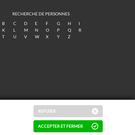
RECHERCHE DE PERSONNES
B
C
D
E
F
G
H
I
K
L
M
N
O
P
Q
R
T
U
V
W
X
Y
Z
REFUSER
ACCEPTER ET FERMER