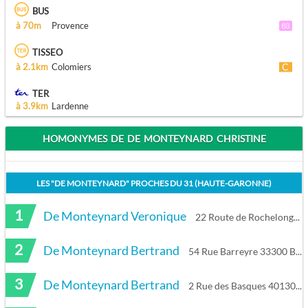
BUS
à 70m
Provence
TISSEO
à 2.1km
Colomiers
TER
à 3.9km
Lardenne
HOMONYMES DE DE MONTEYNARD CHRISTINE
LES "
DE MONTEYNARD
" PROCHES DU
31 (HAUTE-GARONNE)
1
De Monteynard Veronique
22 Route de Rochelongue 34300 Agde
2
De Monteynard Bertrand
54 Rue Barreyre 33300 Bordeaux
3
De Monteynard Bertrand
2 Rue des Basques 40130 Capbreton