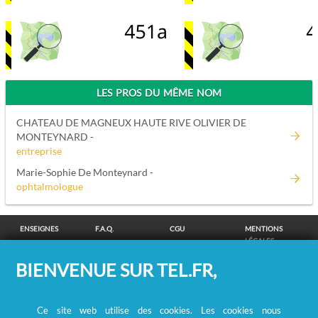
LES PROS DU MÊME NOM
CHATEAU DE MAGNEUX HAUTE RIVE OLIVIER DE
MONTEYNARD -
entreprise
Marie-Sophie De Monteynard -
ophtalmologue
ENSEIGNES
F.A.Q.
CGU
MENTIONS
LÉGALES
POLITIQUE DE
POLITIQUE DE
MODIFIER MES
SUPPRESSION
BIENVENUE SUR TEL.FR,
CONFIDENTIALITÉ
COOKIES
CHOIX
COORDONNÉES
COOKIES
/
REMBOURSEMENT
Ce site web utilise des cookies. Les cookies nous
RECHERCHE DE PERSONNES