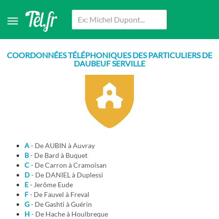
COORDONNÉES TÉLÉPHONIQUES DES PARTICULIERS DE
DAUBEUF SERVILLE
A
- De AUBIN à Auvray
B
- De Bard à Buquet
C
- De Carron à Cramoisan
D
- De DANIEL à Duplessi
E
- Jerôme Eude
F
- De Fauvel à Freval
G
- De Gashti à Guérin
H
- De Hache à Houlbreque