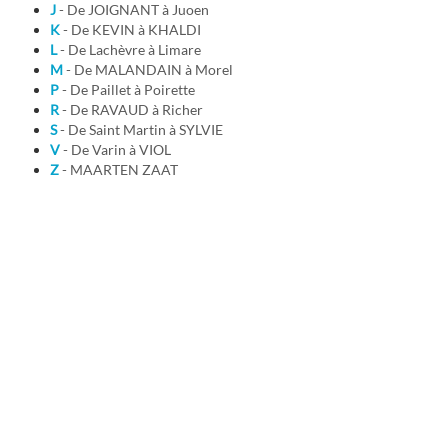
J
- De JOIGNANT à Juoen
K
- De KEVIN à KHALDI
L
- De Lachèvre à Limare
M
- De MALANDAIN à Morel
P
- De Paillet à Poirette
R
- De RAVAUD à Richer
S
- De Saint Martin à SYLVIE
V
- De Varin à VIOL
Z
- MAARTEN ZAAT