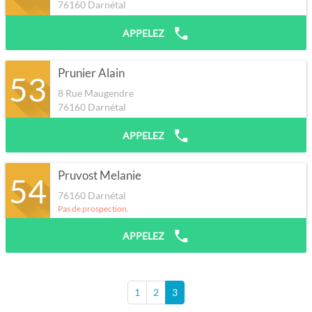
76160
Darnétal
APPELEZ
Prunier Alain
53
8 Rue Maugendre
76160
Darnétal
APPELEZ
Pruvost Melanie
54
76160
Darnétal
Pas de prospection.
APPELEZ
1
2
3