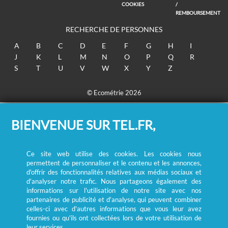
COOKIES
/
REMBOURSEMENT
RECHERCHE DE PERSONNES
A
B
C
D
E
F
G
H
I
J
K
L
M
N
O
P
Q
R
S
T
U
V
W
X
Y
Z
© Ecométrie 2026
BIENVENUE SUR TEL.FR,
Ce site web utilise des cookies. Les cookies nous
permettent de personnaliser et le contenu et les annonces,
d'offrir des fonctionnalités relatives aux médias sociaux et
d'analyser notre trafic. Nous partageons également des
informations sur l'utilisation de notre site avec nos
partenaires de publicité et d'analyse, qui peuvent combiner
celles-ci avec d'autres informations que vous leur avez
fournies ou qu'ils ont collectées lors de votre utilisation de
leur services.