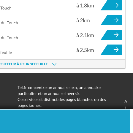
à 1.8km
-Touch
à 2km
e-du-Touch
à 2.1km
e-du-Touch
à 2.5km
euille
COIFFEUR À TOURNEFEUILLE
Tel.fr concentre un annuaire pro, un annuaire
particulier et un annuaire inversé.
Ce service est distinct des pages blanches ou des
A
pages jaunes.
J
Les informations utilisées peuvent donc varier en
S
fonction de votre navigation.
Trouver une adresse de particulier n'aura jamais été
aussi simple.