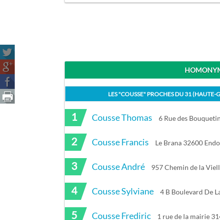
HOMONYME
LES "
COUSSE
" PROCHES DU
31 (HAUTE-
1
Cousse Thomas
6 Rue des Bouqueti
2
Cousse Francis
Le Brana 32600 Endou
3
Cousse André
957 Chemin de la Viel
4
Cousse Sylviane
4 B Boulevard De 
5
Cousse Frediric
1 rue de la mairie 3