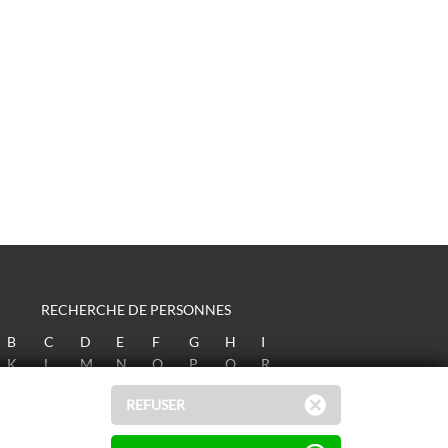
RECHERCHE DE PERSONNES
B
C
D
E
F
G
H
I
K
L
M
N
O
P
Q
R
T
U
V
W
X
Y
Z
REFUSER