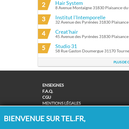
Hair System
2
8 Avenue Montaigne 31830 Plaisance-du
Institut l'Intemporelle
3
32 Avenue des Pyrénées 31830 Plaisanc
Creat'hair
4
45 Avenue des Pyrénées 31830 Plaisanc
Studio 31
5
58 Rue Gaston Doumergue 31170 Tournef
PLUS DE 
ENSEIGNES
F.A.Q.
CGU
MENTIONS LÉGALES
POLITIQUE DE CONFIDENTIALITÉ
POLITIQUE DE COOKIES
BIENVENUE SUR TEL.FR,
MODIFIER MES CHOIX COOKIES
SUPPRESSION COORDONNÉES /