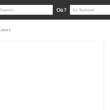
Où ?
 Lettre C