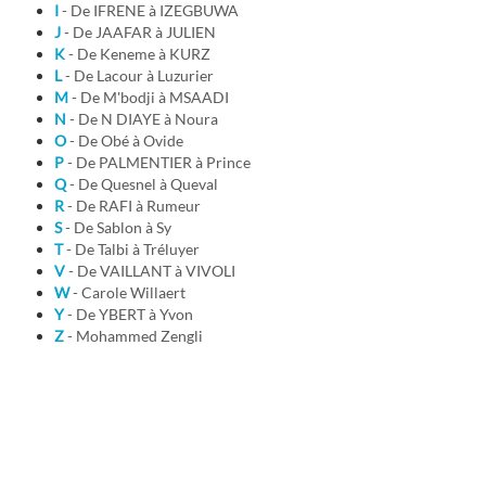
I
- De IFRENE à IZEGBUWA
J
- De JAAFAR à JULIEN
K
- De Keneme à KURZ
L
- De Lacour à Luzurier
M
- De M'bodji à MSAADI
N
- De N DIAYE à Noura
O
- De Obé à Ovide
P
- De PALMENTIER à Prince
Q
- De Quesnel à Queval
R
- De RAFI à Rumeur
S
- De Sablon à Sy
T
- De Talbi à Tréluyer
V
- De VAILLANT à VIVOLI
W
- Carole Willaert
Y
- De YBERT à Yvon
Z
- Mohammed Zengli