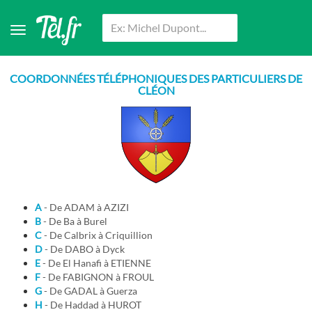
COORDONNÉES TÉLÉPHONIQUES DES PARTICULIERS DE
CLÉON
A
- De ADAM à AZIZI
B
- De Ba à Burel
C
- De Calbrix à Criquillion
D
- De DABO à Dyck
E
- De El Hanafi à ETIENNE
F
- De FABIGNON à FROUL
G
- De GADAL à Guerza
H
- De Haddad à HUROT