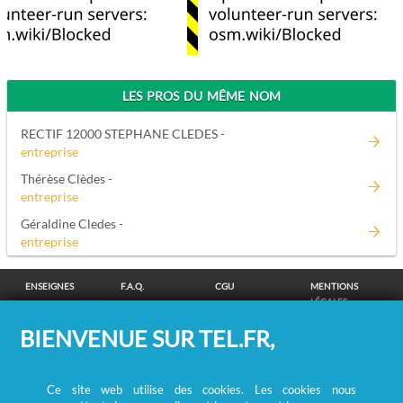
LES PROS DU MÊME NOM
RECTIF 12000 STEPHANE CLEDES -
entreprise
Thérèse Clèdes -
entreprise
Géraldine Cledes -
entreprise
ENSEIGNES
F.A.Q.
CGU
MENTIONS
LÉGALES
POLITIQUE DE
POLITIQUE DE
MODIFIER MES
SUPPRESSION
BIENVENUE SUR TEL.FR,
CONFIDENTIALITÉ
COOKIES
CHOIX
COORDONNÉES
COOKIES
/
REMBOURSEMENT
Ce site web utilise des cookies. Les cookies nous
RECHERCHE DE PERSONNES