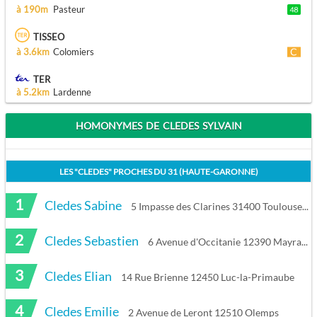
à 190m
Pasteur
TISSEO
à 3.6km
Colomiers
TER
à 5.2km
Lardenne
HOMONYMES DE CLEDES SYLVAIN
LES "
CLEDES
" PROCHES DU
31 (HAUTE-GARONNE)
1
Cledes Sabine
5 Impasse des Clarines 31400 Toulouse
2
Cledes Sebastien
6 Avenue d'Occitanie 12390 Mayran
3
Cledes Elian
14 Rue Brienne 12450 Luc-la-Primaube
4
Cledes Emilie
2 Avenue de Leront 12510 Olemps