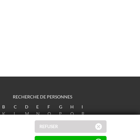
RECHERCHE DE PERSONNES
B
C
D
E
F
G
H
I
K
L
M
N
O
P
Q
R
T
U
V
W
X
Y
Z
REFUSER