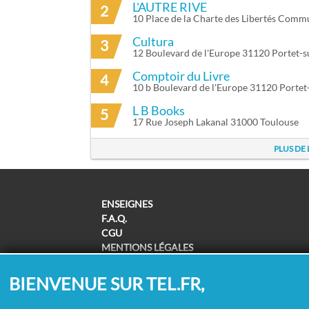
L'AUTRE RIVE
2
10 Place de la Charte des Libertés Com
Cultura
3
12 Boulevard de l'Europe 31120 Portet-
Comptoir du Livre
4
10 b Boulevard de l'Europe 31120 Porte
L B Books
5
17 Rue Joseph Lakanal 31000 Toulouse
PLUS DE
ENSEIGNES
F.A.Q.
CGU
MENTIONS LÉGALES
POLITIQUE DE CONFIDENTIALITÉ
POLITIQUE DE COOKIES
BIENVENUE SUR TEL.FR,
MODIFIER MES CHOIX COOKIES
SUPPRESSION COORDONNÉES /