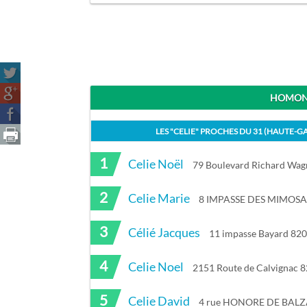
HOMONY
LES "
CELIE
" PROCHES DU
31 (HAUTE-G
1
Celie Noël
79 Boulevard Richard Wag
2
Celie Marie
8 IMPASSE DES MIMOSAS
3
Célié Jacques
11 impasse Bayard 
4
Celie Noel
2151 Route de Calvignac 8
5
Celie David
4 rue HONORE DE BALZA