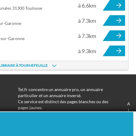
à 6.6km
munales 31300 Toulouse
à 7.3km
sur-Garonne
à 7.3km
t-sur-Garonne
à 9.3km
 LIBRAIRE À TOURNEFEUILLE
Tel.fr concentre un annuaire pro, un annuaire
particulier et un annuaire inversé.
Ce service est distinct des pages blanches ou des
A
pages jaunes.
J
Les informations utilisées peuvent donc varier en
S
fonction de votre navigation.
Trouver une adresse de particulier n'aura jamais été
aussi simple.