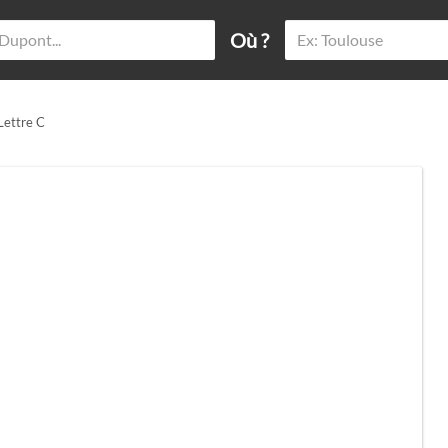
Où ?
 Lettre C