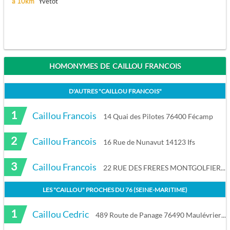
à 10km
Yvetot
HOMONYMES DE CAILLOU FRANCOIS
D'AUTRES "
CAILLOU FRANCOIS
"
1
Caillou Francois
14 Quai des Pilotes 76400 Fécamp
2
Caillou Francois
16 Rue de Nunavut 14123 Ifs
3
Caillou Francois
22 RUE DES FRERES MONTGOLFIER 41100 VENDOME
LES "
CAILLOU
" PROCHES DU
76 (SEINE-MARITIME)
1
Caillou Cedric
489 Route de Panage 76490 Maulévrier-Sainte-Gertrude