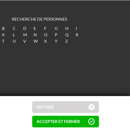
RECHERCHE DE PERSONNES
B
C
D
E
F
G
H
I
K
L
M
N
O
P
Q
R
T
U
V
W
X
Y
Z
REFUSER
ACCEPTER ET FERMER