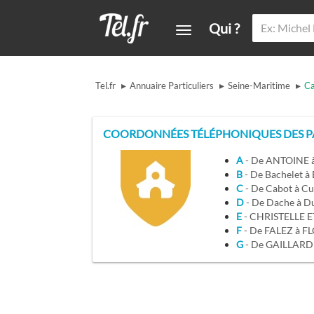
Qui ?
▸
▸
▸
Tel.fr
Annuaire Particuliers
Seine-Maritime
Ca
COORDONNÉES TÉLÉPHONIQUES DES PA
A
- De ANTOINE 
B
- De Bachelet
C
- De Cabot à Cu
D
- De Dache à D
E
- CHRISTELLE 
F
- De FALEZ à F
G
- De GAILLAR