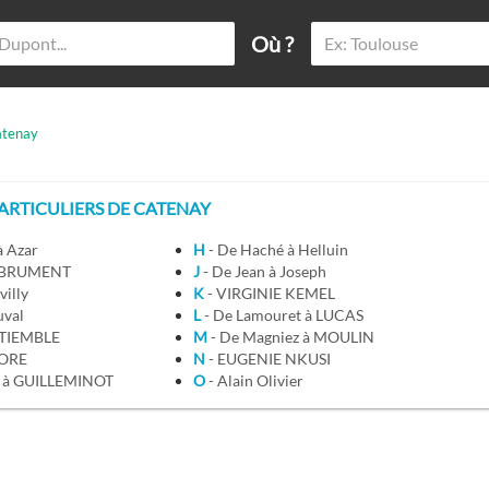
Où ?
tenay
RTICULIERS DE CATENAY
à Azar
H
- De Haché à Helluin
 à BRUMENT
J
- De Jean à Joseph
villy
K
- VIRGINIE KEMEL
uval
L
- De Lamouret à LUCAS
ETIEMBLE
M
- De Magniez à MOULIN
LORE
N
- EUGENIE NKUSI
D à GUILLEMINOT
O
- Alain Olivier