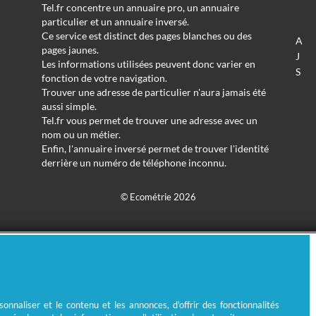
Tel.fr concentre un annuaire pro, un annuaire
particulier et un annuaire inversé.
Ce service est distinct des pages blanches ou des
A
pages jaunes.
J
Les informations utilisées peuvent donc varier en
S
fonction de votre navigation.
Trouver une adresse de particulier n'aura jamais été
aussi simple.
Tel.fr vous permet de trouver une adresse avec un
nom ou un métier.
Enfin, l'annuaire inversé permet de trouver l'identité
derrière un numéro de téléphone inconnu.
© Ecométrie 2026
nnaliser et le contenu et les annonces, d'offrir des fonctionnalités