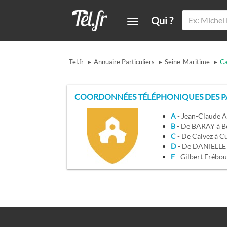
Qui ?
▸
▸
▸
Tel.fr
Annuaire Particuliers
Seine-Maritime
Ca
COORDONNÉES TÉLÉPHONIQUES DES PAR
A
- Jean-Claude A
B
- De BARAY à Bo
C
- De Calvez à C
D
- De DANIELL
F
- Gilbert Frébo