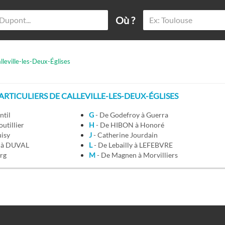
Où ?
lleville-les-Deux-Églises
TICULIERS DE CALLEVILLE-LES-DEUX-ÉGLISES
ntil
G
- De Godefroy à Guerra
utillier
H
- De HIBON à Honoré
uisy
J
- Catherine Jourdain
E à DUVAL
L
- De Lebailly à LEFEBVRE
urg
M
- De Magnen à Morvilliers