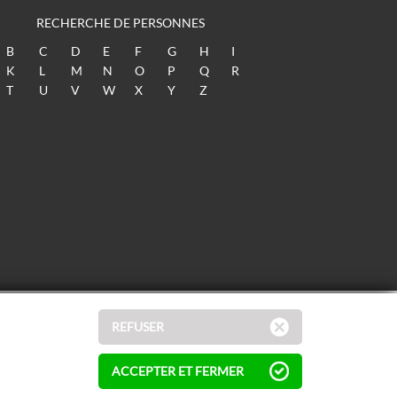
RECHERCHE DE PERSONNES
B
C
D
E
F
G
H
I
K
L
M
N
O
P
Q
R
T
U
V
W
X
Y
Z
REFUSER
ACCEPTER ET FERMER