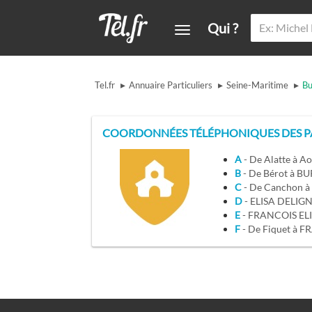
Qui ?
▸
▸
▸
Tel.fr
Annuaire Particuliers
Seine-Maritime
Bu
COORDONNÉES TÉLÉPHONIQUES DES PA
A
- De Alatte à A
B
- De Bérot à 
C
- De Canchon 
D
- ELISA DELIG
E
- FRANCOIS EL
F
- De Fiquet 