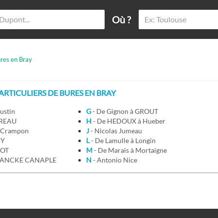
Où ?
res en Bray
RTICULIERS DE BURES EN BRAY
oustin
G
- De Gignon à GROUT
BUREAU
H
- De HEDOUX à Hueber
à Crampon
J
- Nicolas Jumeau
NY
L
- De Lamulle à Longin
IOT
M
- De Marais à Mortaigne
à FRANCKE CANAPLE
N
- Antonio Nice