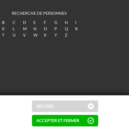
RECHERCHE DE PERSONNES
B
C
D
E
F
G
H
I
K
L
M
N
O
P
Q
R
T
U
V
W
X
Y
Z
REFUSER
ACCEPTER ET FERMER