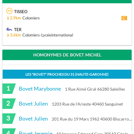
TISSEO
à 2.9km
Colomiers
TER
à 3.6km
Colomiers-Lycéeinternational
HOMONYMES DE BOVET MICHEL
LES "
BOVET
" PROCHES DU
31 (HAUTE-GARONNE)
1
Bovet Marybonne
1 Rue Aimé Giral 66280 Saleilles
2
Bovet Julien
1203 Rue de l'Arieste 40460 Sanguinet
3
Bovet Julien
201 Rue du 19 Mars 1962 40600 Biscarrosse
4
Bovet Jeremie
10 Impasse Edmond Cros 30510 Générac