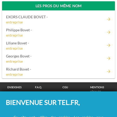
LES PROS DU MÊME NOM
EXORS CLAUDE BOVET -
entreprise
Philippe Bovet -
entreprise
Liliane Bovet -
entreprise
Georges Bovet -
entreprise
Richard Bovet -
entreprise
ENSEIGNES
F.A.Q.
CGU
MENTIONS
LÉGALES
POLITIQUE DE
POLITIQUE DE
MODIFIER MES
SUPPRESSION
BIENVENUE SUR TEL.FR,
CONFIDENTIALITÉ
COOKIES
CHOIX
COORDONNÉES
COOKIES
/
REMBOURSEMENT