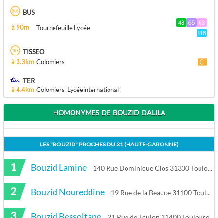
BUS
à 90m
Tournefeuille Lycée
TISSEO
à 3.3km
Colomiers
TER
à 4.4km
Colomiers-Lycéeinternational
HOMONYMES DE BOUZID DALILA
LES "
BOUZID
" PROCHES DU
31 (HAUTE-GARONNE)
1
Bouzid Lamine
140 Rue Dominique Clos 31300 Toulouse
2
Bouzid Noureddine
19 Rue de la Beauce 31100 Toulouse
3
Bouzid Bessoltane
21 Rue de Toulon 31400 Toulouse