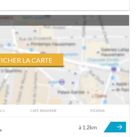
FICHER LA CARTE
ACS
CAFÉ, BRASSERIE
PIZZERIA
 TOURNEFEUILLE
à 1.2km
e