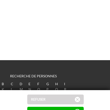
RECHERCHE DE PERSONNES
B
C
D
E
F
G
H
I
K
L
M
N
O
P
Q
R
T
U
V
W
X
Y
Z
REFUSER