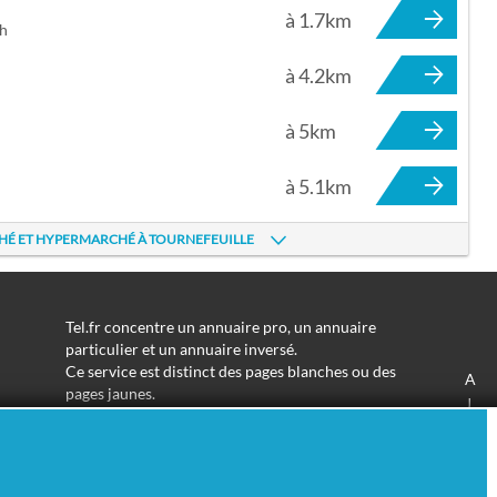
à 1.7km
ch
à 4.2km
à 5km
à 5.1km
HÉ ET HYPERMARCHÉ À TOURNEFEUILLE
Tel.fr concentre un annuaire pro, un annuaire
particulier et un annuaire inversé.
Ce service est distinct des pages blanches ou des
A
pages jaunes.
J
Les informations utilisées peuvent donc varier en
S
fonction de votre navigation.
Trouver une adresse de particulier n'aura jamais été
aussi simple.