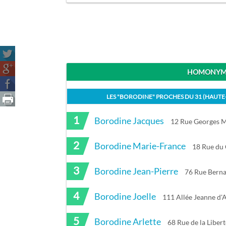
HOMONYME
LES "
BORODINE
" PROCHES DU
31 (HAUT
1
Borodine Jacques
12 Rue Georges M
2
Borodine Marie-France
18 Rue du 
3
Borodine Jean-Pierre
76 Rue Berna
4
Borodine Joelle
111 Allée Jeanne d'
5
Borodine Arlette
68 Rue de la Liber