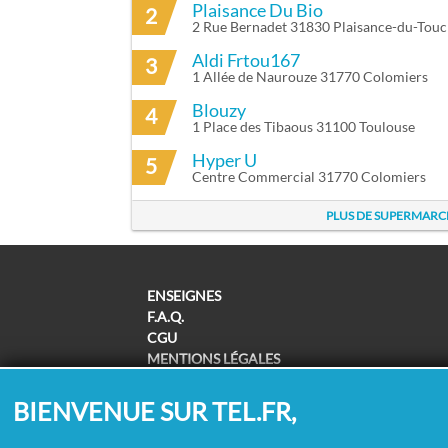
Plaisance Du Bio
2
2 Rue Bernadet 31830 Plaisance-du-Tou
Aldi Frtou167
3
1 Allée de Naurouze 31770 Colomiers
Blouzy
4
1 Place des Tibaous 31100 Toulouse
Hyper U
5
Centre Commercial 31770 Colomiers
PLUS DE SUPERMARC
ENSEIGNES
F.A.Q.
CGU
MENTIONS LÉGALES
POLITIQUE DE CONFIDENTIALITÉ
POLITIQUE DE COOKIES
BIENVENUE SUR TEL.FR,
MODIFIER MES CHOIX COOKIES
SUPPRESSION COORDONNÉES /