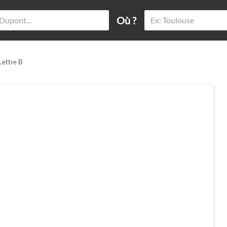
Où ?
Lettre B