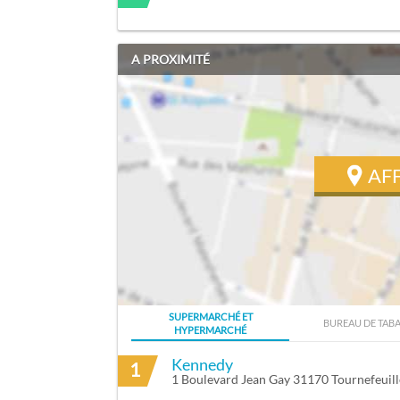
A PROXIMITÉ
AF
SUPERMARCHÉ ET
BUREAU DE TAB
HYPERMARCHÉ
ITINÉRAIRE VERS BORODINE PATRICK À
Kennedy
1
1 Boulevard Jean Gay 31170 Tournefeuill