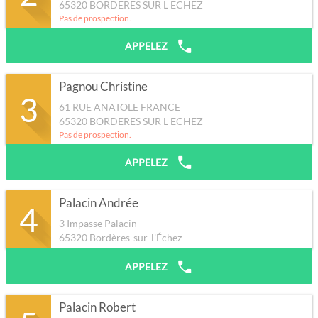
65320
BORDERES SUR L ECHEZ
Pas de prospection.
APPELEZ
Pagnou Christine
3
61 RUE ANATOLE FRANCE
65320
BORDERES SUR L ECHEZ
Pas de prospection.
APPELEZ
Palacin Andrée
4
3 Impasse Palacin
65320
Bordères-sur-l'Échez
APPELEZ
Palacin Robert