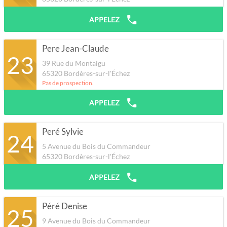
APPELEZ
Pere Jean-Claude
23
39 Rue du Montaigu
65320
Bordères-sur-l'Échez
Pas de prospection.
APPELEZ
Peré Sylvie
24
5 Avenue du Bois du Commandeur
65320
Bordères-sur-l'Échez
APPELEZ
Péré Denise
25
9 Avenue du Bois du Commandeur