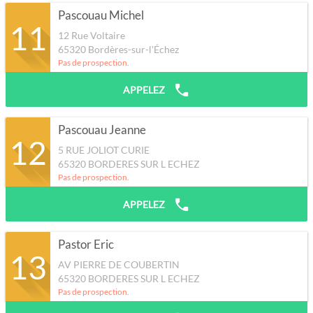
Pascouau Michel
11
12 Rue Voltaire
65320
Bordères-sur-l'Échez
Pas de prospection.
APPELEZ
Pascouau Jeanne
12
5 RUE JOLIOT CURIE
65320
BORDERES SUR L ECHEZ
Pas de prospection.
APPELEZ
Pastor Eric
13
AV PIERRE DE COUBERTIN
65320
BORDERES SUR L ECHEZ
Pas de prospection.