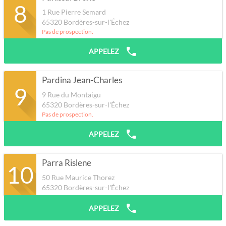
8
1 Rue Pierre Semard
65320
Bordères-sur-l'Échez
Pas de prospection.
APPELEZ
Pardina Jean-Charles
9
9 Rue du Montaigu
65320
Bordères-sur-l'Échez
Pas de prospection.
APPELEZ
Parra Rislene
10
50 Rue Maurice Thorez
65320
Bordères-sur-l'Échez
APPELEZ