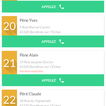
APPELEZ
Pène Yves
20
9 Rue Marcel Cachin
65320
Bordères-sur-l'Échez
APPELEZ
Pène Alain
21
19 Rue Jacques Duclos
65320
Bordères-sur-l'Échez
Pas de prospection.
APPELEZ
Péré Claude
22
28 Rue du Vignemale
65320
Bordères-sur-l'Échez