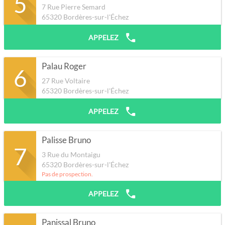
5
7 Rue Pierre Semard
65320
Bordères-sur-l'Échez
APPELEZ
Palau Roger
6
27 Rue Voltaire
65320
Bordères-sur-l'Échez
APPELEZ
Palisse Bruno
7
3 Rue du Montaigu
65320
Bordères-sur-l'Échez
Pas de prospection.
APPELEZ
Panissal Bruno