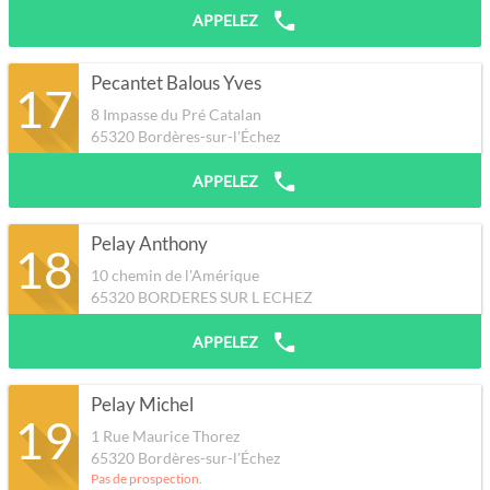
APPELEZ
Pecantet Balous Yves
17
8 Impasse du Pré Catalan
65320
Bordères-sur-l'Échez
APPELEZ
Pelay Anthony
18
10 chemin de l'Amérique
65320
BORDERES SUR L ECHEZ
APPELEZ
Pelay Michel
19
1 Rue Maurice Thorez
65320
Bordères-sur-l'Échez
Pas de prospection.