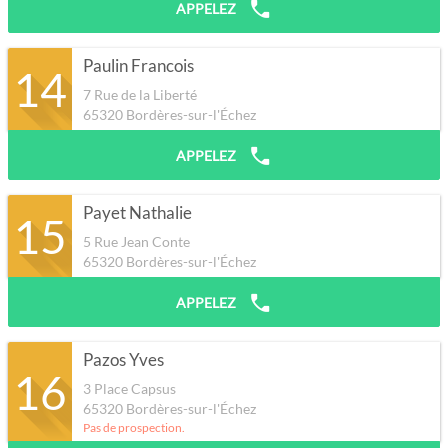
APPELEZ
Paulin Francois
14
7 Rue de la Liberté
65320
Bordères-sur-l'Échez
APPELEZ
Payet Nathalie
15
5 Rue Jean Conte
65320
Bordères-sur-l'Échez
APPELEZ
Pazos Yves
16
3 Place Capsus
65320
Bordères-sur-l'Échez
Pas de prospection.