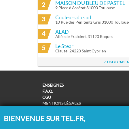
MAISON DU BLEU DE PASTEL
2
9 Place d'Assézat 31000 Toulouse
Couleurs du sud
3
10 Rue des Pénitents Gris 31000 Toulous
ALAD
4
Allée de Fraixinet 31120 Roques
Le Stear
5
Clauzel 24220 Saint Cyprien
PLUS DE CADEA
ENSEIGNES
F.A.Q.
CGU
MENTIONS LÉGALES
POLITIQUE DE CONFIDENTIALITÉ
POLITIQUE DE COOKIES
BIENVENUE SUR TEL.FR,
MODIFIER MES CHOIX COOKIES
SUPPRESSION COORDONNÉES /