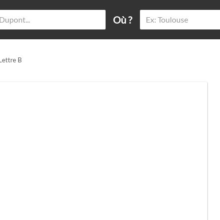
Où ?
Lettre B