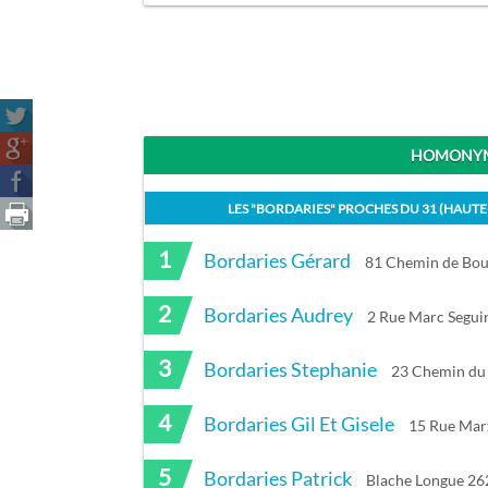
HOMONYME
LES "
BORDARIES
" PROCHES DU
31 (HAUT
1
Bordaries Gérard
81 Chemin de Bo
2
Bordaries Audrey
2 Rue Marc Segu
3
Bordaries Stephanie
23 Chemin du 
4
Bordaries Gil Et Gisele
15 Rue Ma
5
Bordaries Patrick
Blache Longue 26