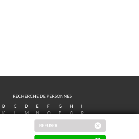
RECHERCHE DE PERSONNES
B
C
D
E
F
G
H
I
K
L
M
N
O
P
Q
R
T
U
V
W
X
Y
Z
REFUSER