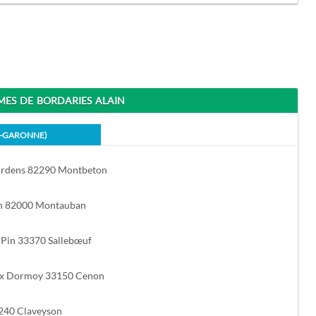
S DE BORDARIES ALAIN
E-GARONNE)
urdens 82290 Montbeton
in 82000 Montauban
Pin 33370 Sallebœuf
rx Dormoy 33150 Cenon
240 Claveyson