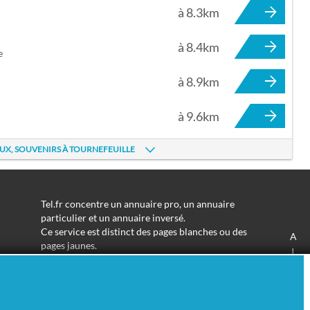
à 8.3km
à 8.4km
e
à 8.9km
à 9.6km
UX, SOUVENIRS À TOURNEFEUILLE
Tel.fr concentre un annuaire pro, un annuaire
particulier et un annuaire inversé.
Ce service est distinct des pages blanches ou des
A
pages jaunes.
J
Les informations utilisées peuvent donc varier en
S
fonction de votre navigation.
Trouver une adresse de particulier n'aura jamais été
aussi simple.