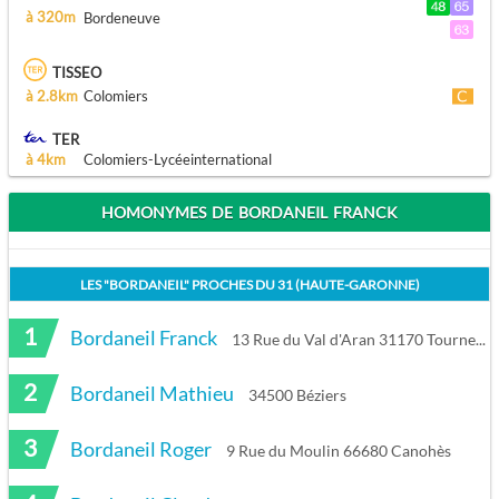
à 320m
Bordeneuve
TISSEO
à 2.8km
Colomiers
TER
à 4km
Colomiers-Lycéeinternational
HOMONYMES DE BORDANEIL FRANCK
LES "
BORDANEIL
" PROCHES DU
31 (HAUTE-GARONNE)
1
Bordaneil Franck
13 Rue du Val d'Aran 31170 Tournefeuille
2
Bordaneil Mathieu
34500 Béziers
3
Bordaneil Roger
9 Rue du Moulin 66680 Canohès