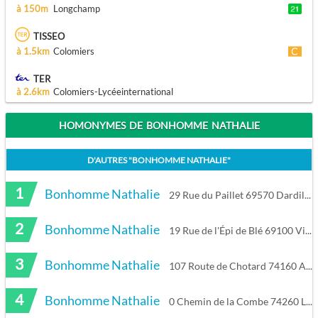
à 150m
Longchamp
TISSEO
à 1.5km
Colomiers
TER
à 2.6km
Colomiers-Lycéeinternational
HOMONYMES DE BONHOMME NATHALIE
D'AUTRES "
BONHOMME NATHALIE
"
1
Bonhomme Nathalie
29 Rue du Paillet 69570 Dardilly
2
Bonhomme Nathalie
19 Rue de l'Épi de Blé 69100 Villeurbanne
3
Bonhomme Nathalie
107 Route de Chotard 74160 Archamps
4
Bonhomme Nathalie
0 Chemin de la Combe 74260 Les Gets