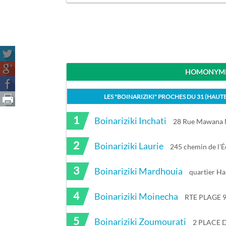
HOMONYMES
LES "
BOINARIZIKI
" PROCHES DU
31 (HAUT
1
Boinariziki Inchati
28 Rue Mawana 
2
Boinariziki Laurie
245 chemin de l
3
Boinariziki Mardhouia
quartier 
4
Boinariziki Moinecha
RTE PLAGE 
5
Boinariziki Zoumourati
2 PLACE 