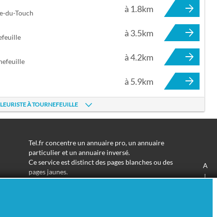
à 1.8km
ce-du-Touch
à 3.5km
feuille
à 4.2km
efeuille
à 5.9km
FLEURISTE À TOURNEFEUILLE
Tel.fr concentre un annuaire pro, un annuaire
particulier et un annuaire inversé.
Ce service est distinct des pages blanches ou des
A
pages jaunes.
J
Les informations utilisées peuvent donc varier en
S
fonction de votre navigation.
Trouver une adresse de particulier n'aura jamais été
aussi simple.