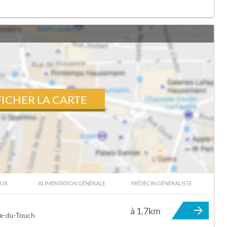
FICHER LA CARTE
EUX
ALIMENTATION GÉNÉRALE
MÉDECIN GÉNÉRALISTE
 À TOURNEFEUILLE
à 1.7km
ce-du-Touch