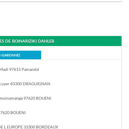
 DE BOINARIZIKI DAHLEB
E-GARONNE)
Madi 97615 Pamandzi
'Écuyer 83300 DRAGUIGNAN
Hamoinamanga 97620 BOUENI
97620 BOUENI
DE L EUROPE 33300 BORDEAUX