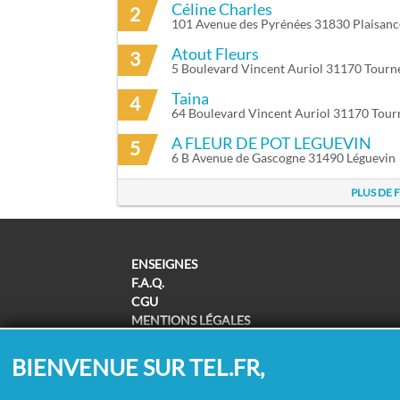
Céline Charles
2
101 Avenue des Pyrénées 31830 Plaisan
Atout Fleurs
3
5 Boulevard Vincent Auriol 31170 Tourne
Taina
4
64 Boulevard Vincent Auriol 31170 Tourn
A FLEUR DE POT LEGUEVIN
5
6 B Avenue de Gascogne 31490 Léguevin
PLUS DE 
ENSEIGNES
F.A.Q.
CGU
MENTIONS LÉGALES
POLITIQUE DE CONFIDENTIALITÉ
POLITIQUE DE COOKIES
BIENVENUE SUR TEL.FR,
MODIFIER MES CHOIX COOKIES
SUPPRESSION COORDONNÉES /