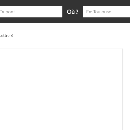
Où ?
Lettre B