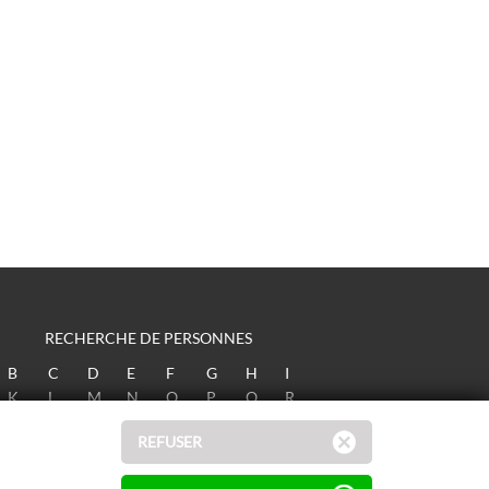
RECHERCHE DE PERSONNES
B
C
D
E
F
G
H
I
K
L
M
N
O
P
Q
R
T
U
V
W
X
Y
Z
REFUSER