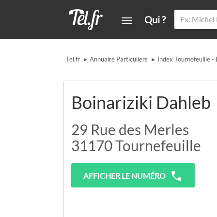
Qui ?
▸
▸
Tel.fr
Annuaire Particuliers
Index Tournefeuille - 
Boinariziki Dahleb
29 Rue des Merles
31170
Tournefeuille
AFFICHER LE NUMÉRO