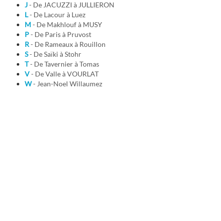
J
- De JACUZZI à JULLIERON
L
- De Lacour à Luez
M
- De Makhlouf à MUSY
P
- De Paris à Pruvost
R
- De Rameaux à Rouillon
S
- De Saïki à Stohr
T
- De Tavernier à Tomas
V
- De Valle à VOURLAT
W
- Jean-Noel Willaumez