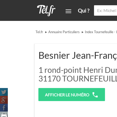
Qui ?
▸
▸
Tel.fr
Annuaire Particuliers
Index Tournefeuille - 
Besnier Jean-Franç
1 rond-point Henri Du
31170
TOURNEFEUIL
AFFICHER LE NUMÉRO