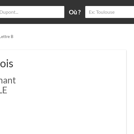
Où ?
Lettre B
ois
nant
LE