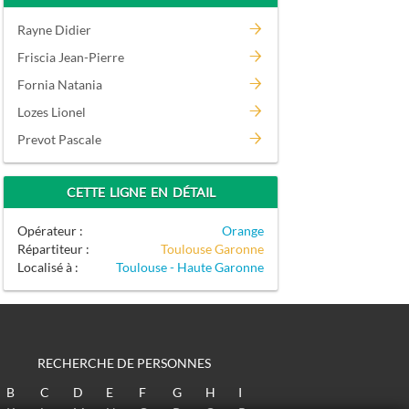
Rayne Didier
Friscia Jean-Pierre
Fornia Natania
Lozes Lionel
Prevot Pascale
CETTE LIGNE EN DÉTAIL
Opérateur :
Orange
Répartiteur :
Toulouse Garonne
Localisé à :
Toulouse - Haute Garonne
RECHERCHE DE PERSONNES
B
C
D
E
F
G
H
I