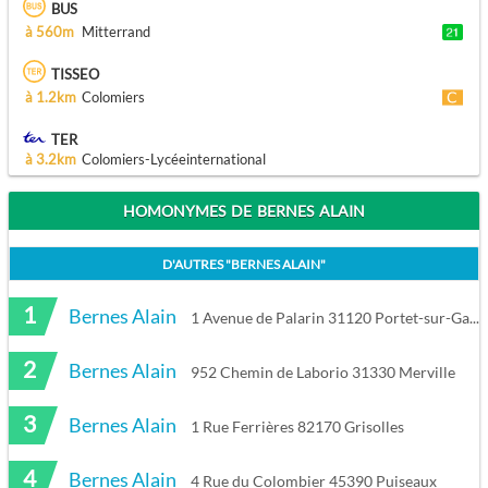
BUS
à 560m
Mitterrand
TISSEO
à 1.2km
Colomiers
TER
à 3.2km
Colomiers-Lycéeinternational
HOMONYMES DE BERNES ALAIN
D'AUTRES "
BERNES ALAIN
"
1
Bernes Alain
1 Avenue de Palarin 31120 Portet-sur-Garonne
2
Bernes Alain
952 Chemin de Laborio 31330 Merville
3
Bernes Alain
1 Rue Ferrières 82170 Grisolles
4
Bernes Alain
4 Rue du Colombier 45390 Puiseaux