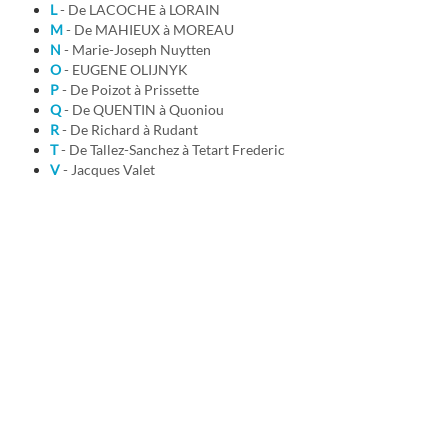
L
- De LACOCHE à LORAIN
M
- De MAHIEUX à MOREAU
N
- Marie-Joseph Nuytten
O
- EUGENE OLIJNYK
P
- De Poizot à Prissette
Q
- De QUENTIN à Quoniou
R
- De Richard à Rudant
T
- De Tallez-Sanchez à Tetart Frederic
V
- Jacques Valet