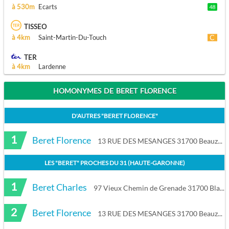
à 530m
Ecarts
TISSEO
à 4km
Saint-Martin-Du-Touch
TER
à 4km
Lardenne
HOMONYMES DE BERET FLORENCE
D'AUTRES "
BERET FLORENCE
"
1
Beret Florence
13 RUE DES MESANGES 31700 Beauzelle
LES "
BERET
" PROCHES DU
31 (HAUTE-GARONNE)
1
Beret Charles
97 Vieux Chemin de Grenade 31700 Blagnac
2
Beret Florence
13 RUE DES MESANGES 31700 Beauzelle