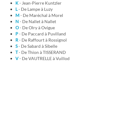
K
- Jean-Pierre Kuntzler
L
- De Lampe à Luzy
M
- De Maréchal à Morel
N
- De Nallet à Nallet
O
- De Olry à Ovigue
P
- De Paccard à Puvilland
R
- De Raffourt à Rossignol
S
- De Sabard à Sibelle
T
- De Thion à TISSERAND
V
- De VAUTRELLE à Vuillod